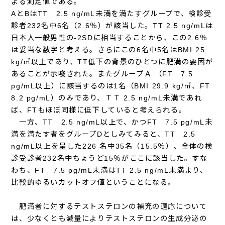
よる測定値である。
AとBはTT 2.5 ng/mL未満を満たすグループで、検診受
診者232名中6名（2.6％）が該当した。TT 2.5 ng/mLは
日本人一般男性の-2SDに相当することから、この2.6％
は妥当な数字と考える。さらにこの6名中5名はBMI 25
kg/㎡以上であり、TT低下の背景のひとつに肥満の要因が
あることが示唆された。またグループＡ （FT 7.5
pg/mL以上）に該当するのは1名（BMI 29.9 kg/㎡、FT
8.2 pg/mL）のみであり、ＴＴ 2.5 ng/mL未満であれ
ば、FTもほぼ同様に低下していると考えられる。
一方、TT 2.5 ng/mL以上で、かつFT 7.5 pg/mL未
満を満たす者をグループDとしみてみると、TT 2.5
ng/mL以上を呈した226 名中35名（15.5％）、全体の検
診受診者232名中ちょうど15％がここに該当した。すな
わち、FT 7.5 pg/mL未満はTT 2.5 ng/mL未満より、
比較的ゆるいカットオフ値ということになる。
肥満者に対するテストステロンの補充の適応について
は、少なくとも減量によりテストステロンの生成分泌の