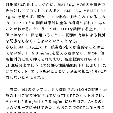
対象者73名をオレンジ色に、BMI 30以上の5名を黄色で
色分けしてプロットしてみると、BMI 25以上ではTT 8.0
ng/mLを超えず、確かにTTは低めに抑えられているもの
の、TTとFTとの関係は意外に全体の相関とずれていない
ことがわかる。ということは、LOHを診断する上で、FT
値ではなくTT値を用いることに、肥満の有無による特別
な配慮をしなくてもよいということなる。
さらにBMI 30以上では、該当者5名で断定的なことは言
えないが、TT 5.0 ng/mLを超える者はなく、かつFT値
も相対的に低く抑えられており、高度肥満ではGnRH・
LH生成分泌の低下（続発性の性腺機能低下）によりTTだ
けでなく、FTの低下も起こるという過去の報告4) 6)に矛
盾しないと考えられる。
次に、図1のグラフ上、近々改訂されるLOHの診断・治
療の手引き案で提案されているTTとFTのカットオフ値、
それぞれ2.5 ng/mLと7.5 pg/mLに線を引き、A～Dの4
つのグループに分けてみた。なおここでのFTはRIA法に