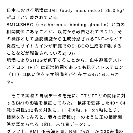
日本における肥満はBMI（body mass index）25.0 kg/
㎡以上と定義されている。
BMIはSHBG（sex hormone binding globulin）と負の
相関関係にあることが、以前から報告されており1)、そ
の機序として脂肪細胞から生成分泌されるTNF-αなどの
炎症性サイトカインが肝臓でのSHBGの生成を抑制する
ことなどが報告されている2) 3)。
肥満によりSHBGが低下することから、血中遊離テスト
ステロン（FT）は正常範囲であっても総テストステロン
（TT）は低い値を示す肥満者が存在する4)と考えられ
る。
そこで実際の自験データを元に、TTとFTとの関係に対
するBMIの影響を検証してみた。 検診を受診した40～64
歳の男性232名を対象に、TTをX軸、FTをY軸にとり、
相関をみてみると、我々の既報5) のように正の相関関
係が認められる（図1、未発表データ）。
グラフ上、BMI 25未満を青、BMI 25以上かつ30未満の